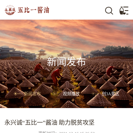
新闻发布
新闻发布
视频播放
创3A景区
永兴诚“五比一”酱油 助力脱贫攻坚