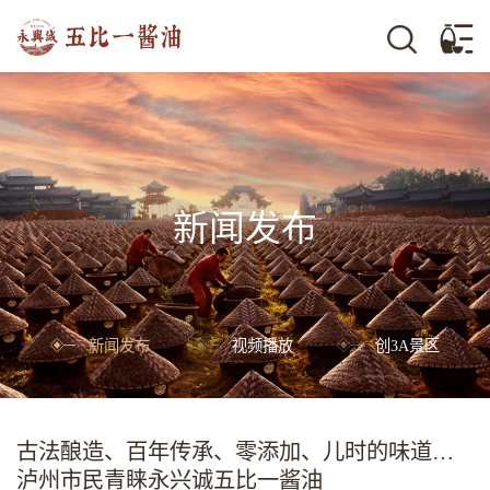
新闻发布
新闻发布
视频播放
创3A景区
古法酿造、百年传承、零添加、儿时的味道…
泸州市民青睐永兴诚五比一酱油