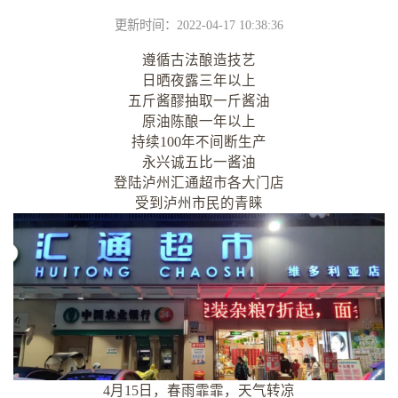
更新时间：2022-04-17 10:38:36
遵循古法酿造技艺
日晒夜露三年以上
五斤酱醪抽取一斤酱油
原油陈酿一年以上
持续100年不间断生产
永兴诚五比一酱油
登陆泸州汇通超市各大门店
受到泸州市民的青睐
4月15日，春雨霏霏，天气转凉